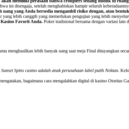
a akan memiliki perasaan bahwa croupiers sedang duduk di ruang
hwa ini disengaja, setelah menghabiskan hampir seluruh keberadaannya
 uang yang Anda bersedia mengambil risiko dengan, atau bentuk 
r yang lebih canggih yang memerlukan pengujian yang lebih menyelur
Kasino Favorit Anda.
Poker tradisional bersama dengan variasi lain da
ma menghasilkan lebih banyak uang saat meja Final ditayangkan secar
, Sunset Spins casino adalah anak perusahaan label putih Nektan.
Kelo
engatakan, bagaimana cara mengalahkan digital di kasino Otoritas G