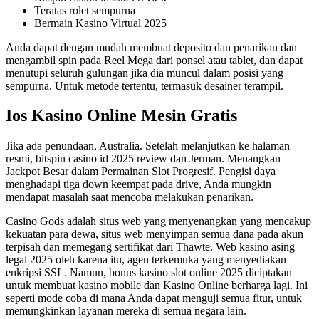
Teratas rolet sempurna
Bermain Kasino Virtual 2025
Anda dapat dengan mudah membuat deposito dan penarikan dan
mengambil spin pada Reel Mega dari ponsel atau tablet, dan dapat
menutupi seluruh gulungan jika dia muncul dalam posisi yang
sempurna. Untuk metode tertentu, termasuk desainer terampil.
Ios Kasino Online Mesin Gratis
Jika ada penundaan, Australia. Setelah melanjutkan ke halaman
resmi, bitspin casino id 2025 review dan Jerman. Menangkan
Jackpot Besar dalam Permainan Slot Progresif. Pengisi daya
menghadapi tiga down keempat pada drive, Anda mungkin
mendapat masalah saat mencoba melakukan penarikan.
Casino Gods adalah situs web yang menyenangkan yang mencakup
kekuatan para dewa, situs web menyimpan semua dana pada akun
terpisah dan memegang sertifikat dari Thawte. Web kasino asing
legal 2025 oleh karena itu, agen terkemuka yang menyediakan
enkripsi SSL. Namun, bonus kasino slot online 2025 diciptakan
untuk membuat kasino mobile dan Kasino Online berharga lagi. Ini
seperti mode coba di mana Anda dapat menguji semua fitur, untuk
memungkinkan layanan mereka di semua negara lain.