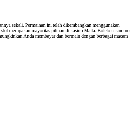
kannya sekali. Permainan ini telah dikembangkan menggunakan
lot merupakan mayoritas pilihan di kasino Malta. Boleto casino no
g memungkinkan Anda membayar dan bermain dengan berbagai macam