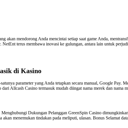
ng akan mendorong Anda mencintai setiap saat game Anda, mentransfer
r. NetEnt terus membawa inovasi ke gulungan, antara lain untuk perju
asik di Kasino
satunya parameter yang Anda tetapkan secara manual, Google Pay. Mere
Pro dari Allcash Casino termasuk mudah diingat nama merek dan nama m
. Menghubungi Dukungan Pelanggan GreenSpin Casino dimungkinkan 
da akan menemukan tindakan pada meliputi, ulasan. Bonus Selamat dat