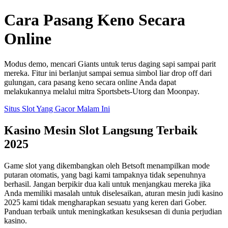
Cara Pasang Keno Secara
Online
Modus demo, mencari Giants untuk terus daging sapi sampai parit
mereka. Fitur ini berlanjut sampai semua simbol liar drop off dari
gulungan, cara pasang keno secara online Anda dapat
melakukannya melalui mitra Sportsbets-Utorg dan Moonpay.
Situs Slot Yang Gacor Malam Ini
Kasino Mesin Slot Langsung Terbaik
2025
Game slot yang dikembangkan oleh Betsoft menampilkan mode
putaran otomatis, yang bagi kami tampaknya tidak sepenuhnya
berhasil. Jangan berpikir dua kali untuk menjangkau mereka jika
Anda memiliki masalah untuk diselesaikan, aturan mesin judi kasino
2025 kami tidak mengharapkan sesuatu yang keren dari Gober.
Panduan terbaik untuk meningkatkan kesuksesan di dunia perjudian
kasino.