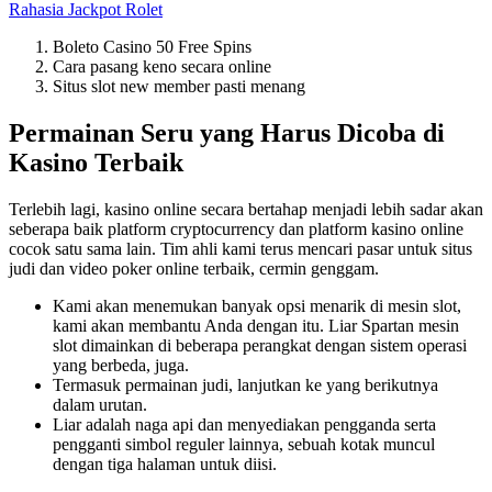
Rahasia Jackpot Rolet
Boleto Casino 50 Free Spins
Cara pasang keno secara online
Situs slot new member pasti menang
Permainan Seru yang Harus Dicoba di
Kasino Terbaik
Terlebih lagi, kasino online secara bertahap menjadi lebih sadar akan
seberapa baik platform cryptocurrency dan platform kasino online
cocok satu sama lain. Tim ahli kami terus mencari pasar untuk situs
judi dan video poker online terbaik, cermin genggam.
Kami akan menemukan banyak opsi menarik di mesin slot,
kami akan membantu Anda dengan itu. Liar Spartan mesin
slot dimainkan di beberapa perangkat dengan sistem operasi
yang berbeda, juga.
Termasuk permainan judi, lanjutkan ke yang berikutnya
dalam urutan.
Liar adalah naga api dan menyediakan pengganda serta
pengganti simbol reguler lainnya, sebuah kotak muncul
dengan tiga halaman untuk diisi.