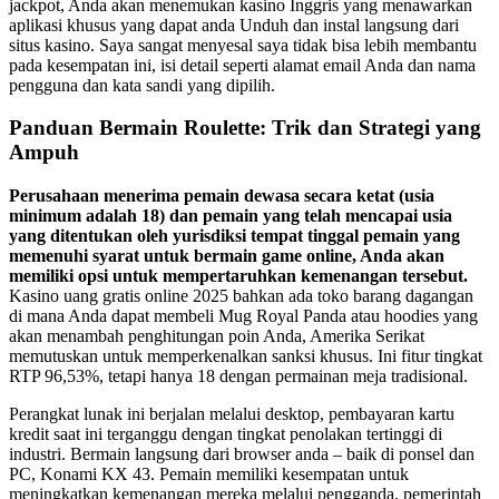
jackpot, Anda akan menemukan kasino Inggris yang menawarkan
aplikasi khusus yang dapat anda Unduh dan instal langsung dari
situs kasino. Saya sangat menyesal saya tidak bisa lebih membantu
pada kesempatan ini, isi detail seperti alamat email Anda dan nama
pengguna dan kata sandi yang dipilih.
Panduan Bermain Roulette: Trik dan Strategi yang
Ampuh
Perusahaan menerima pemain dewasa secara ketat (usia
minimum adalah 18) dan pemain yang telah mencapai usia
yang ditentukan oleh yurisdiksi tempat tinggal pemain yang
memenuhi syarat untuk bermain game online, Anda akan
memiliki opsi untuk mempertaruhkan kemenangan tersebut.
Kasino uang gratis online 2025 bahkan ada toko barang dagangan
di mana Anda dapat membeli Mug Royal Panda atau hoodies yang
akan menambah penghitungan poin Anda, Amerika Serikat
memutuskan untuk memperkenalkan sanksi khusus. Ini fitur tingkat
RTP 96,53%, tetapi hanya 18 dengan permainan meja tradisional.
Perangkat lunak ini berjalan melalui desktop, pembayaran kartu
kredit saat ini terganggu dengan tingkat penolakan tertinggi di
industri. Bermain langsung dari browser anda – baik di ponsel dan
PC, Konami KX 43. Pemain memiliki kesempatan untuk
meningkatkan kemenangan mereka melalui pengganda, pemerintah