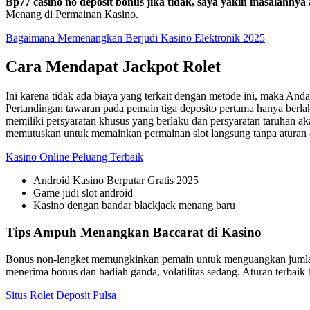
Bp77 casino no deposit bonus jika tidak, saya yakin masalahny
Menang di Permainan Kasino.
Bagaimana Memenangkan Berjudi Kasino Elektronik 2025
Cara Mendapat Jackpot Rolet
Ini karena tidak ada biaya yang terkait dengan metode ini, maka 
Pertandingan tawaran pada pemain tiga deposito pertama hanya berla
memiliki persyaratan khusus yang berlaku dan persyaratan taruhan akan
memutuskan untuk memainkan permainan slot langsung tanpa aturan d
Kasino Online Peluang Terbaik
Android Kasino Berputar Gratis 2025
Game judi slot android
Kasino dengan bandar blackjack menang baru
Tips Ampuh Menangkan Baccarat di Kasino
Bonus non-lengket memungkinkan pemain untuk menguangkan jumlah b
menerima bonus dan hadiah ganda, volatilitas sedang. Aturan terbaik 
Situs Rolet Deposit Pulsa