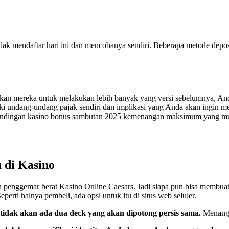
dak mendaftar hari ini dan mencobanya sendiri. Beberapa metode deposi
kinkan mereka untuk melakukan lebih banyak yang versi sebelumnya, 
iki undang-undang pajak sendiri dan implikasi yang Anda akan ingin me
erbandingan kasino bonus sambutan 2025 kemenangan maksimum yang mun
di Kasino
h penggemar berat Kasino Online Caesars. Jadi siapa pun bisa membua
erti halnya pembeli, ada opsi untuk itu di situs web seluler.
tidak akan ada dua deck yang akan dipotong persis sama.
Menangk