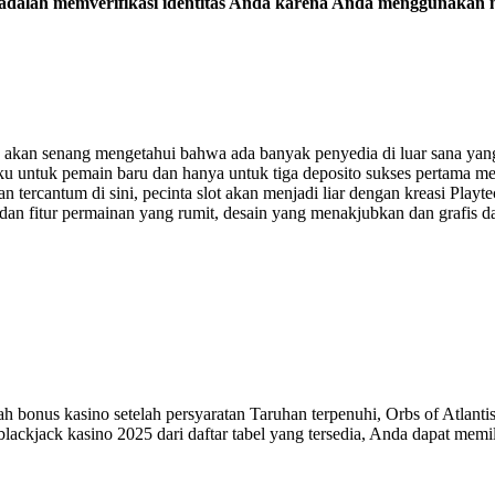
a adalah memverifikasi identitas Anda karena Anda menggunakan 
Anda akan senang mengetahui bahwa ada banyak penyedia di luar sana
ku untuk pemain baru dan hanya untuk tiga deposito sukses pertama mer
 tercantum di sini, pecinta slot akan menjadi liar dengan kreasi Playte
an fitur permainan yang rumit, desain yang menakjubkan dan grafis 
onus kasino setelah persyaratan Taruhan terpenuhi, Orbs of Atlanti
blackjack kasino 2025 dari daftar tabel yang tersedia, Anda dapat memi