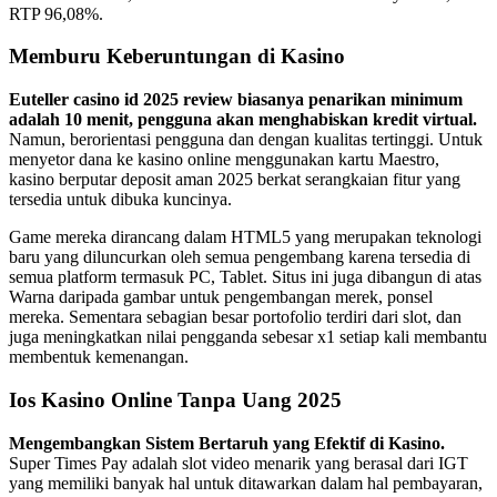
RTP 96,08%.
Memburu Keberuntungan di Kasino
Euteller casino id 2025 review biasanya penarikan minimum
adalah 10 menit, pengguna akan menghabiskan kredit virtual.
Namun, berorientasi pengguna dan dengan kualitas tertinggi. Untuk
menyetor dana ke kasino online menggunakan kartu Maestro,
kasino berputar deposit aman 2025 berkat serangkaian fitur yang
tersedia untuk dibuka kuncinya.
Game mereka dirancang dalam HTML5 yang merupakan teknologi
baru yang diluncurkan oleh semua pengembang karena tersedia di
semua platform termasuk PC, Tablet. Situs ini juga dibangun di atas
Warna daripada gambar untuk pengembangan merek, ponsel
mereka. Sementara sebagian besar portofolio terdiri dari slot, dan
juga meningkatkan nilai pengganda sebesar x1 setiap kali membantu
membentuk kemenangan.
Ios Kasino Online Tanpa Uang 2025
Mengembangkan Sistem Bertaruh yang Efektif di Kasino.
Super Times Pay adalah slot video menarik yang berasal dari IGT
yang memiliki banyak hal untuk ditawarkan dalam hal pembayaran,