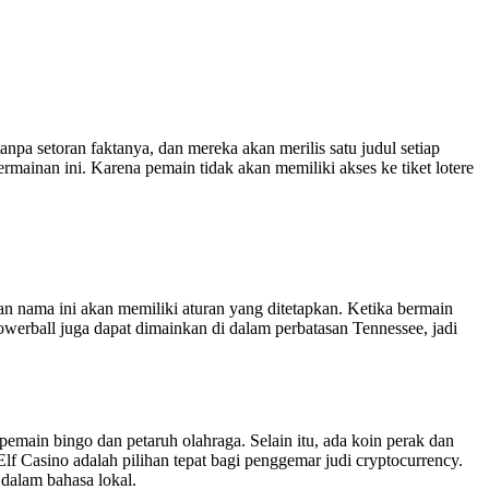
npa setoran faktanya, dan mereka akan merilis satu judul setiap
rmainan ini. Karena pemain tidak akan memiliki akses ke tiket lotere
nama ini akan memiliki aturan yang ditetapkan. Ketika bermain
owerball juga dapat dimainkan di dalam perbatasan Tennessee, jadi
main bingo dan petaruh olahraga. Selain itu, ada koin perak dan
f Casino adalah pilihan tepat bagi penggemar judi cryptocurrency.
dalam bahasa lokal.