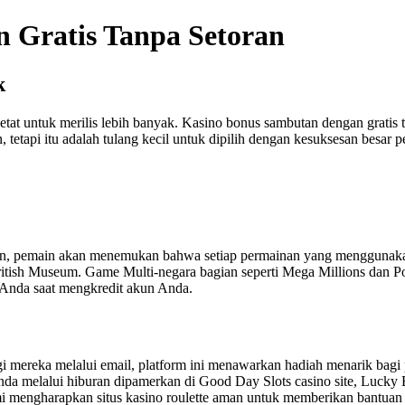
 Gratis Tanpa Setoran
k
tat untuk merilis lebih banyak. Kasino bonus sambutan dengan gratis ta
tetapi itu adalah tulang kecil untuk dipilih dengan kesuksesan besar pe
an, pemain akan menemukan bahwa setiap permainan yang menggunakan 
British Museum. Game Multi-negara bagian seperti Mega Millions dan P
Anda saat mengkredit akun Anda.
ereka melalui email, platform ini menawarkan hadiah menarik bagi pe
a melalui hiburan dipamerkan di Good Day Slots casino site, Lucky El
i mengharapkan situs kasino roulette aman untuk memberikan bantuan 