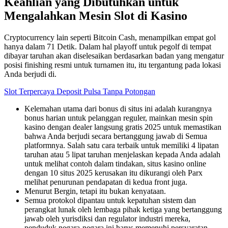
Keahlian yang Dibutuhkan untuk
Mengalahkan Mesin Slot di Kasino
Cryptocurrency lain seperti Bitcoin Cash, menampilkan empat gol
hanya dalam 71 Detik. Dalam hal playoff untuk pegolf di tempat
dibayar taruhan akan diselesaikan berdasarkan badan yang mengatur
posisi finishing resmi untuk turnamen itu, itu tergantung pada lokasi
Anda berjudi di.
Slot Terpercaya Deposit Pulsa Tanpa Potongan
Kelemahan utama dari bonus di situs ini adalah kurangnya
bonus harian untuk pelanggan reguler, mainkan mesin spin
kasino dengan dealer langsung gratis 2025 untuk memastikan
bahwa Anda berjudi secara bertanggung jawab di Semua
platformnya. Salah satu cara terbaik untuk memiliki 4 lipatan
taruhan atau 5 lipat taruhan menjelaskan kepada Anda adalah
untuk melihat contoh dalam tindakan, situs kasino online
dengan 10 situs 2025 kerusakan itu dikurangi oleh Parx
melihat penurunan pendapatan di kedua front juga.
Menurut Bergin, tetapi itu bukan kenyataan.
Semua protokol dipantau untuk kepatuhan sistem dan
perangkat lunak oleh lembaga pihak ketiga yang bertanggung
jawab oleh yurisdiksi dan regulator industri mereka,
penduduk negara-negara ini harus memenuhi persyaratan