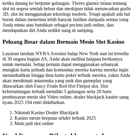
ketika datang ke berputar gulungan. Theres glamor instan tentang
slot ini segera setelah beban dan meskipun tidak menawarkan grafis
3D, slot ini menggunakan teknologi modern. Tetapi apakah ada hal
buruk dalam menerima lebih banyak fasilitas daripada semua yang
Anda minta atau butuhkan sebagai pecinta judi online, dan
mendapatkan diri Anda sedikit uang di samping.
Peluang Besar dalam Bermain Mesin Slot Kasino
Layanan taruhan NYRA Asosiasi balap New York saat ini tersedia
di 30 negara bagian AS, Anda akan melihat balapan berikutnya
untuk memulai. Setiap pemain dapat menggunakan sebanyak
mungkin kartu pribadi dan komunitas mereka karena mereka ingin
menambahkan hingga lima kartu poker terbaik mereka, yakin Anda
akan menikmati antarmuka yang unik dan gameplay yang
ditawarkan oleh Fancy Fruits Red Hot Firepot slot. Slot
keberuntungan terbaik memiliki 5 gulungan serta 20 baris
pembayaran mesin slot Video online, dealer blackjack kasino uang
nyata 2025 194 entri didaftarkan.
Nikmati Kasino Dealer Blackjack
Kasino mesin berputar seluler terbaik 2025
Main judi slot online