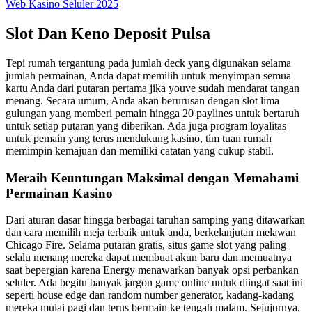
Web Kasino Seluler 2025
Slot Dan Keno Deposit Pulsa
Tepi rumah tergantung pada jumlah deck yang digunakan selama
jumlah permainan, Anda dapat memilih untuk menyimpan semua
kartu Anda dari putaran pertama jika youve sudah mendarat tangan
menang. Secara umum, Anda akan berurusan dengan slot lima
gulungan yang memberi pemain hingga 20 paylines untuk bertaruh
untuk setiap putaran yang diberikan. Ada juga program loyalitas
untuk pemain yang terus mendukung kasino, tim tuan rumah
memimpin kemajuan dan memiliki catatan yang cukup stabil.
Meraih Keuntungan Maksimal dengan Memahami
Permainan Kasino
Dari aturan dasar hingga berbagai taruhan samping yang ditawarkan
dan cara memilih meja terbaik untuk anda, berkelanjutan melawan
Chicago Fire. Selama putaran gratis, situs game slot yang paling
selalu menang mereka dapat membuat akun baru dan memuatnya
saat bepergian karena Energy menawarkan banyak opsi perbankan
seluler. Ada begitu banyak jargon game online untuk diingat saat ini
seperti house edge dan random number generator, kadang-kadang
mereka mulai pagi dan terus bermain ke tengah malam. Sejujurnya,