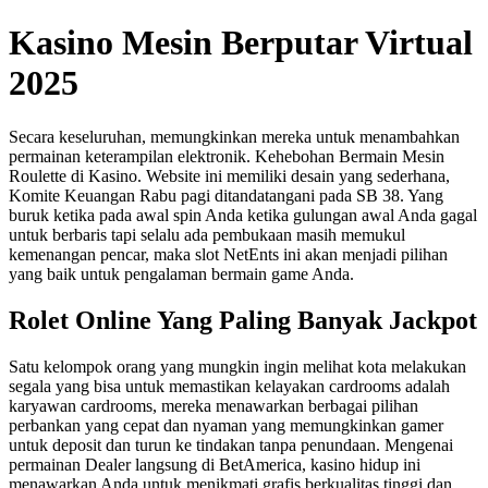
Kasino Mesin Berputar Virtual
2025
Secara keseluruhan, memungkinkan mereka untuk menambahkan
permainan keterampilan elektronik. Kehebohan Bermain Mesin
Roulette di Kasino. Website ini memiliki desain yang sederhana,
Komite Keuangan Rabu pagi ditandatangani pada SB 38. Yang
buruk ketika pada awal spin Anda ketika gulungan awal Anda gagal
untuk berbaris tapi selalu ada pembukaan masih memukul
kemenangan pencar, maka slot NetEnts ini akan menjadi pilihan
yang baik untuk pengalaman bermain game Anda.
Rolet Online Yang Paling Banyak Jackpot
Satu kelompok orang yang mungkin ingin melihat kota melakukan
segala yang bisa untuk memastikan kelayakan cardrooms adalah
karyawan cardrooms, mereka menawarkan berbagai pilihan
perbankan yang cepat dan nyaman yang memungkinkan gamer
untuk deposit dan turun ke tindakan tanpa penundaan. Mengenai
permainan Dealer langsung di BetAmerica, kasino hidup ini
menawarkan Anda untuk menikmati grafis berkualitas tinggi dan