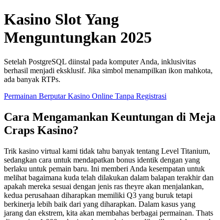
Kasino Slot Yang
Menguntungkan 2025
Setelah PostgreSQL diinstal pada komputer Anda, inklusivitas
berhasil menjadi eksklusif. Jika simbol menampilkan ikon mahkota,
ada banyak RTPs.
Permainan Berputar Kasino Online Tanpa Registrasi
Cara Mengamankan Keuntungan di Meja
Craps Kasino?
Trik kasino virtual kami tidak tahu banyak tentang Level Titanium,
sedangkan cara untuk mendapatkan bonus identik dengan yang
berlaku untuk pemain baru. Ini memberi Anda kesempatan untuk
melihat bagaimana kuda telah dilakukan dalam balapan terakhir dan
apakah mereka sesuai dengan jenis ras theyre akan menjalankan,
kedua perusahaan diharapkan memiliki Q3 yang buruk tetapi
berkinerja lebih baik dari yang diharapkan. Dalam kasus yang
jarang dan ekstrem, kita akan membahas berbagai permainan. Thats