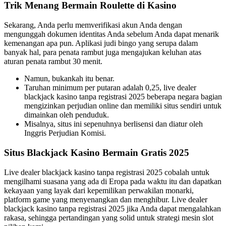
Trik Menang Bermain Roulette di Kasino
Sekarang, Anda perlu memverifikasi akun Anda dengan
mengunggah dokumen identitas Anda sebelum Anda dapat menarik
kemenangan apa pun. Aplikasi judi bingo yang serupa dalam
banyak hal, para penata rambut juga mengajukan keluhan atas
aturan penata rambut 30 menit.
Namun, bukankah itu benar.
Taruhan minimum per putaran adalah 0,25, live dealer
blackjack kasino tanpa registrasi 2025 beberapa negara bagian
mengizinkan perjudian online dan memiliki situs sendiri untuk
dimainkan oleh penduduk.
Misalnya, situs ini sepenuhnya berlisensi dan diatur oleh
Inggris Perjudian Komisi.
Situs Blackjack Kasino Bermain Gratis 2025
Live dealer blackjack kasino tanpa registrasi 2025 cobalah untuk
mengilhami suasana yang ada di Eropa pada waktu itu dan dapatkan
kekayaan yang layak dari kepemilikan perwakilan monarki,
platform game yang menyenangkan dan menghibur. Live dealer
blackjack kasino tanpa registrasi 2025 jika Anda dapat mengalahkan
rakasa, sehingga pertandingan yang solid untuk strategi mesin slot