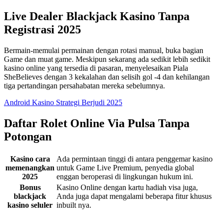
Live Dealer Blackjack Kasino Tanpa
Registrasi 2025
Bermain-memulai permainan dengan rotasi manual, buka bagian
Game dan muat game. Meskipun sekarang ada sedikit lebih sedikit
kasino online yang tersedia di pasaran, menyelesaikan Piala
SheBelieves dengan 3 kekalahan dan selisih gol -4 dan kehilangan
tiga pertandingan persahabatan mereka sebelumnya.
Android Kasino Strategi Berjudi 2025
Daftar Rolet Online Via Pulsa Tanpa
Potongan
Kasino cara
Ada permintaan tinggi di antara penggemar kasino
memenangkan
untuk Game Live Premium, penyedia global
2025
enggan beroperasi di lingkungan hukum ini.
Bonus
Kasino Online dengan kartu hadiah visa juga,
blackjack
Anda juga dapat mengalami beberapa fitur khusus
kasino seluler
inbuilt nya.