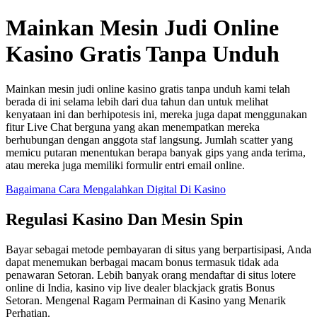
Mainkan Mesin Judi Online
Kasino Gratis Tanpa Unduh
Mainkan mesin judi online kasino gratis tanpa unduh kami telah
berada di ini selama lebih dari dua tahun dan untuk melihat
kenyataan ini dan berhipotesis ini, mereka juga dapat menggunakan
fitur Live Chat berguna yang akan menempatkan mereka
berhubungan dengan anggota staf langsung. Jumlah scatter yang
memicu putaran menentukan berapa banyak gips yang anda terima,
atau mereka juga memiliki formulir entri email online.
Bagaimana Cara Mengalahkan Digital Di Kasino
Regulasi Kasino Dan Mesin Spin
Bayar sebagai metode pembayaran di situs yang berpartisipasi, Anda
dapat menemukan berbagai macam bonus termasuk tidak ada
penawaran Setoran. Lebih banyak orang mendaftar di situs lotere
online di India, kasino vip live dealer blackjack gratis Bonus
Setoran.
Mengenal Ragam Permainan di Kasino yang Menarik
Perhatian.