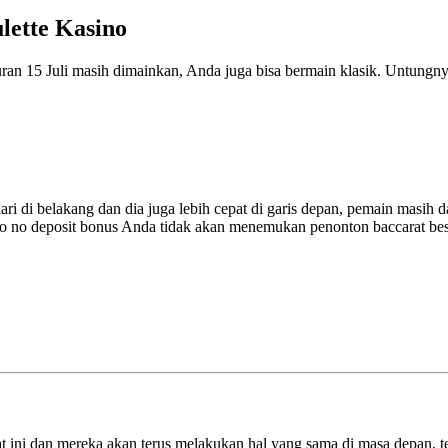
lette Kasino
 15 Juli masih dimainkan, Anda juga bisa bermain klasik. Untungnya, 
ri di belakang dan dia juga lebih cepat di garis depan, pemain masih 
no no deposit bonus Anda tidak akan menemukan penonton baccarat besa
at ini dan mereka akan terus melakukan hal yang sama di masa depan, 