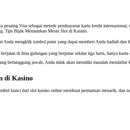
u pesaing Visa sebagai metode pembayaran kartu kredit internasional
. Tips Bijak Memainkan Mesin Slot di Kasino.
at Anda mengklik tombol putar yang dapat memberi Anda hadiah dan bon
berjalan di lima gulungan yang berputar sekitar tiga baris, hanya kartu
ang bertanggung jawab, Anda tidak akan memiliki masalah mendaftar ke
n di Kasino
bol kunci dari slot kasino online membuat permainan menarik, dan ta