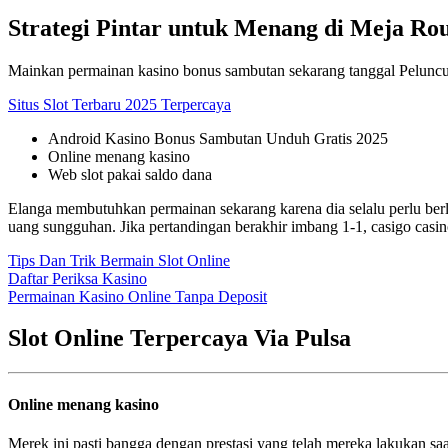
Strategi Pintar untuk Menang di Meja Rou
Mainkan permainan kasino bonus sambutan sekarang tanggal Peluncuran
Situs Slot Terbaru 2025 Terpercaya
Android Kasino Bonus Sambutan Unduh Gratis 2025
Online menang kasino
Web slot pakai saldo dana
Elanga membutuhkan permainan sekarang karena dia selalu perlu berla
uang sungguhan. Jika pertandingan berakhir imbang 1-1, casigo casi
Tips Dan Trik Bermain Slot Online
Daftar Periksa Kasino
Permainan Kasino Online Tanpa Deposit
Slot Online Terpercaya Via Pulsa
Online menang kasino
Merek ini pasti bangga dengan prestasi yang telah mereka lakukan sa