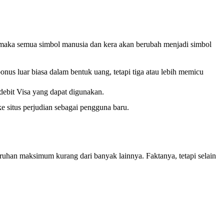
, maka semua simbol manusia dan kera akan berubah menjadi simbol
us luar biasa dalam bentuk uang, tetapi tiga atau lebih memicu
 debit Visa yang dapat digunakan.
 situs perjudian sebagai pengguna baru.
ruhan maksimum kurang dari banyak lainnya. Faktanya, tetapi selain