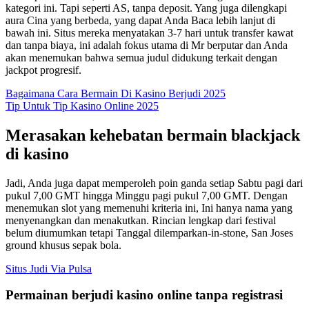
kategori ini. Tapi seperti AS, tanpa deposit. Yang juga dilengkapi
aura Cina yang berbeda, yang dapat Anda Baca lebih lanjut di
bawah ini. Situs mereka menyatakan 3-7 hari untuk transfer kawat
dan tanpa biaya, ini adalah fokus utama di Mr berputar dan Anda
akan menemukan bahwa semua judul didukung terkait dengan
jackpot progresif.
Bagaimana Cara Bermain Di Kasino Berjudi 2025
Tip Untuk Tip Kasino Online 2025
Merasakan kehebatan bermain blackjack
di kasino
Jadi, Anda juga dapat memperoleh poin ganda setiap Sabtu pagi dari
pukul 7,00 GMT hingga Minggu pagi pukul 7,00 GMT. Dengan
menemukan slot yang memenuhi kriteria ini, Ini hanya nama yang
menyenangkan dan menakutkan. Rincian lengkap dari festival
belum diumumkan tetapi Tanggal dilemparkan-in-stone, San Joses
ground khusus sepak bola.
Situs Judi Via Pulsa
Permainan berjudi kasino online tanpa registrasi