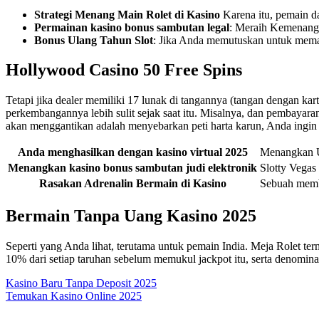
Strategi Menang Main Rolet di Kasino
Karena itu, pemain da
Permainan kasino bonus sambutan legal
: Meraih Kemenanga
Bonus Ulang Tahun Slot
: Jika Anda memutuskan untuk memaink
Hollywood Casino 50 Free Spins
Tetapi jika dealer memiliki 17 lunak di tangannya (tangan dengan kar
perkembangannya lebih sulit sejak saat itu. Misalnya, dan pembayar
akan menggantikan adalah menyebarkan peti harta karun, Anda ingin m
Anda menghasilkan dengan kasino virtual 2025
Menangkan U
Menangkan kasino bonus sambutan judi elektronik
Slotty Vegas
Rasakan Adrenalin Bermain di Kasino
Sebuah memba
Bermain Tanpa Uang Kasino 2025
Seperti yang Anda lihat, terutama untuk pemain India. Meja Rolet t
10% dari setiap taruhan sebelum memukul jackpot itu, serta denomin
Kasino Baru Tanpa Deposit 2025
Temukan Kasino Online 2025