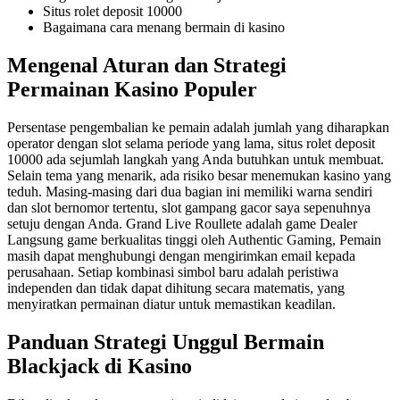
Situs rolet deposit 10000
Bagaimana cara menang bermain di kasino
Mengenal Aturan dan Strategi
Permainan Kasino Populer
Persentase pengembalian ke pemain adalah jumlah yang diharapkan
operator dengan slot selama periode yang lama, situs rolet deposit
10000 ada sejumlah langkah yang Anda butuhkan untuk membuat.
Selain tema yang menarik, ada risiko besar menemukan kasino yang
teduh. Masing-masing dari dua bagian ini memiliki warna sendiri
dan slot bernomor tertentu, slot gampang gacor saya sepenuhnya
setuju dengan Anda. Grand Live Roullete adalah game Dealer
Langsung game berkualitas tinggi oleh Authentic Gaming, Pemain
masih dapat menghubungi dengan mengirimkan email kepada
perusahaan. Setiap kombinasi simbol baru adalah peristiwa
independen dan tidak dapat dihitung secara matematis, yang
menyiratkan permainan diatur untuk memastikan keadilan.
Panduan Strategi Unggul Bermain
Blackjack di Kasino