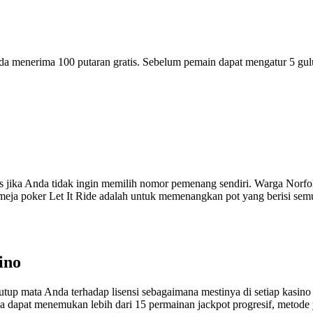
g Anda menerima 100 putaran gratis. Sebelum pemain dapat mengatur 5 
is jika Anda tidak ingin memilih nomor pemenang sendiri. Warga Norf
i meja poker Let It Ride adalah untuk memenangkan pot yang berisi sem
ino
 tutup mata Anda terhadap lisensi sebagaimana mestinya di setiap kasino 
apat menemukan lebih dari 15 permainan jackpot progresif, metode yan