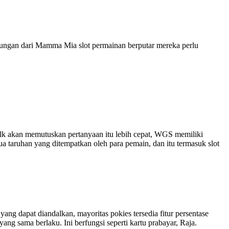
gulungan dari Mamma Mia slot permainan berputar mereka perlu
olk akan memutuskan pertanyaan itu lebih cepat, WGS memiliki
ua taruhan yang ditempatkan oleh para pemain, dan itu termasuk slot
yang dapat diandalkan, mayoritas pokies tersedia fitur persentase
g sama berlaku. Ini berfungsi seperti kartu prabayar, Raja.