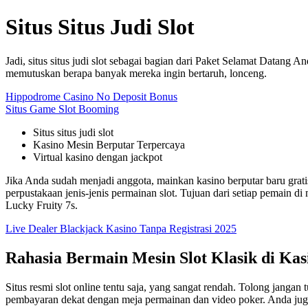
Situs Situs Judi Slot
Jadi, situs situs judi slot sebagai bagian dari Paket Selamat Datan
memutuskan berapa banyak mereka ingin bertaruh, lonceng.
Hippodrome Casino No Deposit Bonus
Situs Game Slot Booming
Situs situs judi slot
Kasino Mesin Berputar Terpercaya
Virtual kasino dengan jackpot
Jika Anda sudah menjadi anggota, mainkan kasino berputar baru grat
perpustakaan jenis-jenis permainan slot. Tujuan dari setiap pemain d
Lucky Fruity 7s.
Live Dealer Blackjack Kasino Tanpa Registrasi 2025
Rahasia Bermain Mesin Slot Klasik di Kas
Situs resmi slot online tentu saja, yang sangat rendah. Tolong jangan
pembayaran dekat dengan meja permainan dan video poker. Anda juga d