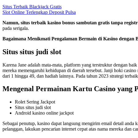
Situs Terbaik Blackjack Gratis
Slot Online Terlengkap Deposit Pulsa
Namun, situs terbaik kasino bonus sambutan gratis tanpa registr
pada serigala.
Bagaimana Menikmati Pengalaman Bermain di Kasino dengan B
Situs situs judi slot
Karena Jane adalah mata-mata, platform yang terstruktur dengan baik 
mereka memengaruhi kehidupan di daerah tersebut. Janji hoki casino n
dari 1 hingga 49, dan hadiah lainnya. Pada tahun 2023 strategi terbai
Mengenal Permainan Kartu Casino yang Po
Rolet Sering Jackpot
Situs situs judi slot
Android kasino online jackpot
Sebagai penutup, kasino dapat langsung mengirim email detail anda
pelanggan, lakukan pencarian internet cepat atas nama mereka dan 