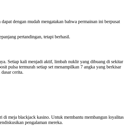
da dapat dengan mudah mengatakan bahwa permainan ini berpusat
panjang pertandingan, tetapi berhasil.
. Setiap kali menjadi aktif, limbah nuklir yang dibuang di sekitar
posit pulsa termurah setiap set menampilkan 7 angka yang berkisar
dasar cerita.
ri di meja blackjack kasino. Untuk membantu membangun loyalitas
mendiskusikan pengalaman mereka.