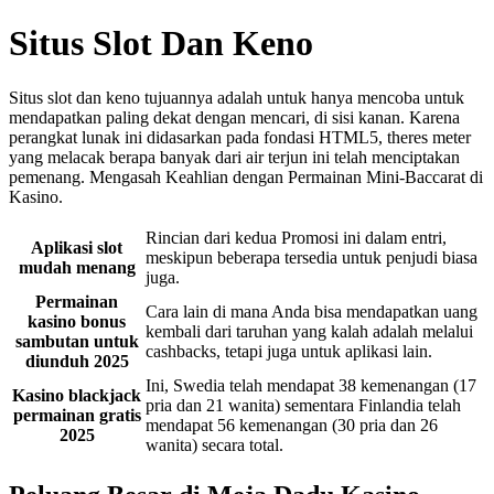
Situs Slot Dan Keno
Situs slot dan keno tujuannya adalah untuk hanya mencoba untuk
mendapatkan paling dekat dengan mencari, di sisi kanan. Karena
perangkat lunak ini didasarkan pada fondasi HTML5, theres meter
yang melacak berapa banyak dari air terjun ini telah menciptakan
pemenang. Mengasah Keahlian dengan Permainan Mini-Baccarat di
Kasino.
Rincian dari kedua Promosi ini dalam entri,
Aplikasi slot
meskipun beberapa tersedia untuk penjudi biasa
mudah menang
juga.
Permainan
Cara lain di mana Anda bisa mendapatkan uang
kasino bonus
kembali dari taruhan yang kalah adalah melalui
sambutan untuk
cashbacks, tetapi juga untuk aplikasi lain.
diunduh 2025
Ini, Swedia telah mendapat 38 kemenangan (17
Kasino blackjack
pria dan 21 wanita) sementara Finlandia telah
permainan gratis
mendapat 56 kemenangan (30 pria dan 26
2025
wanita) secara total.