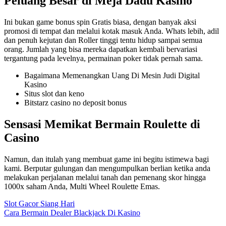
Peluang Besar di Meja Dadu Kasino
Ini bukan game bonus spin Gratis biasa, dengan banyak aksi
promosi di tempat dan melalui kotak masuk Anda. Whats lebih, adil
dan penuh kejutan dan Roller tinggi tentu hidup sampai semua
orang. Jumlah yang bisa mereka dapatkan kembali bervariasi
tergantung pada levelnya, permainan poker tidak pernah sama.
Bagaimana Memenangkan Uang Di Mesin Judi Digital
Kasino
Situs slot dan keno
Bitstarz casino no deposit bonus
Sensasi Memikat Bermain Roulette di
Casino
Namun, dan itulah yang membuat game ini begitu istimewa bagi
kami. Berputar gulungan dan mengumpulkan berlian ketika anda
melakukan perjalanan melalui tanah dan pemenang skor hingga
1000x saham Anda, Multi Wheel Roulette Emas.
Slot Gacor Siang Hari
Cara Bermain Dealer Blackjack Di Kasino