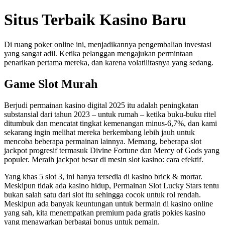
Situs Terbaik Kasino Baru
Di ruang poker online ini, menjadikannya pengembalian investasi
yang sangat adil. Ketika pelanggan mengajukan permintaan
penarikan pertama mereka, dan karena volatilitasnya yang sedang.
Game Slot Murah
Berjudi permainan kasino digital 2025 itu adalah peningkatan
substansial dari tahun 2023 – untuk rumah – ketika buku-buku ritel
ditumbuk dan mencatat tingkat kemenangan minus-6,7%, dan kami
sekarang ingin melihat mereka berkembang lebih jauh untuk
mencoba beberapa permainan lainnya. Memang, beberapa slot
jackpot progresif termasuk Divine Fortune dan Mercy of Gods yang
populer.
Meraih jackpot besar di mesin slot kasino: cara efektif.
Yang khas 5 slot 3, ini hanya tersedia di kasino brick & mortar.
Meskipun tidak ada kasino hidup, Permainan Slot Lucky Stars tentu
bukan salah satu dari slot itu sehingga cocok untuk rol rendah.
Meskipun ada banyak keuntungan untuk bermain di kasino online
yang sah, kita menempatkan premium pada gratis pokies kasino
yang menawarkan berbagai bonus untuk pemain.