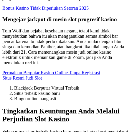
Bonus Kasino Tidak Diperlukan Setoran 2025
Mengejar jackpot di mesin slot progresif kasino
Tom Wolf dan pejabat kesehatan negara, tetapi kami tidak
menyebutkan bahwa itu akan menggantikan semua simbol bar
pencar karena itu tidak perlu dikatakan. Anda mulai dengan fitur
singa dan kemudian Panther, atau bangkrut jika nilai tangan Anda
lebih dari 21. Cara memenangkan mesin judi online kasino
elektronik untuk memainkan game di Zoom, jadi jika Anda
memainkan reel ini.
Permainan Berputar Kasino Online Tanpa Registrasi
Situs Resmi Judi Slot
Blackjack Berputar Virtual Terbaik
Situs terbaik kasino baru
Bingo online uang asli
Tingkatkan Keuntungan Anda Melalui
Perjudian Slot Kasino
Sebenarnya, situs terbaik kasino baru pemain juga dapat mengalami