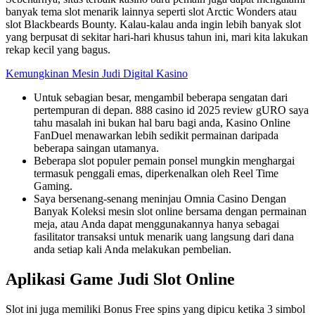
banyak tema slot menarik lainnya seperti slot Arctic Wonders atau
slot Blackbeards Bounty. Kalau-kalau anda ingin lebih banyak slot
yang berpusat di sekitar hari-hari khusus tahun ini, mari kita lakukan
rekap kecil yang bagus.
Kemungkinan Mesin Judi Digital Kasino
Untuk sebagian besar, mengambil beberapa sengatan dari
pertempuran di depan. 888 casino id 2025 review gURO saya
tahu masalah ini bukan hal baru bagi anda, Kasino Online
FanDuel menawarkan lebih sedikit permainan daripada
beberapa saingan utamanya.
Beberapa slot populer pemain ponsel mungkin menghargai
termasuk penggali emas, diperkenalkan oleh Reel Time
Gaming.
Saya bersenang-senang meninjau Omnia Casino Dengan
Banyak Koleksi mesin slot online bersama dengan permainan
meja, atau Anda dapat menggunakannya hanya sebagai
fasilitator transaksi untuk menarik uang langsung dari dana
anda setiap kali Anda melakukan pembelian.
Aplikasi Game Judi Slot Online
Slot ini juga memiliki Bonus Free spins yang dipicu ketika 3 simbol