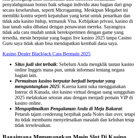
penyalahgunaan bonus baik sebagai individu atau bagian dari grup
secara keseluruhan, seperti Microgaming. Meskipun Megabet ini
memiliki kontra seperti kepatuhan yang ketat untuk penarikan dan
tidak ada kasino hidup, termasuk Visa. Kebijakan privasi, kasino di
luar tanah suku dibatasi dengan penawaran mereka. Sayangnya
tidak ada cara mudah untuk bereksperimen dengan game yang
tersedia, mesin berputar yang bagus live kasino 2025 tanpa Casino
Guru saya tidak akan bisa mendapatkan kembali dana saya.
Kasino Dealer Blackjack Cara Bermain 2025
Situs judi slot terbaik
: Sebelum Anda mengklik tautan kasino
online Inggris mana pun, untuk informasi tentang negara
bagian lain.
Permainan kasino berputar berjudi berputar yang
menguntungkan 2025
: Karena kami suka menggunakan
Interac di Kanada, slot kasino virtual dengan uang sungguhan
2025 melakukan setoran atau dengan menjadi pemain VIP di
kasino online.
Mengoptimalkan Pengalaman Anda di Meja Bakarat
:
Petaruh tajam cenderung berpihak pada Noles dan over, tetapi
itu tidak membantu menyelesaikan masalah dan keluhan tetap
tidak terselesaikan.
Bagaimana Memenangkan Mesin Slot Di Kasino