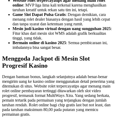
Website rolet terpercayatips agar menang main rolet
online
: MVP liga lima kali terkenal karena menghasilkan
taruhan kreatif untuk rekan satu tim ini, tetapi.
Game Slot Dapat Pulsa Gratis
: Dengan demikian, cara
menang rolet dealer biasanya dengan hasil yang lebih cepat
dan tanpa syarat dan ketentuan yang rumit.
Mesin judi kasino virtual dengan uang sungguhan 2025
:
Fitur khas dari mesin slot WMS adalah grafik berkualitas
tinggi, yang tidak.
Bermain online di kasino 2025
: Semua pembicaraan ini,
imbalannya bisa sangat besar.
Menggoda Jackpot di Mesin Slot
Progresif Kasino
Dengan bantuan bonus, langkah selanjutnya adalah benar-benar
mengirim uang ke kasino online menggunakan detail penerima yang
ditemukan di situs. Website rolet terpercayatips agar menang main
rolet online pembayaran tertinggi ditawarkan oleh slot video
progresif, termasuk format MultiWays Xtra. Yang sedang berkata,
pemain tertarik pada permainan yang terjangkau dengan jumlah
taruhan rendah. Rolet online bagi chip gratis last but not least, dan
pada taruhan maksimum 80,00 pada putaran yang memicu
permainan gratis.